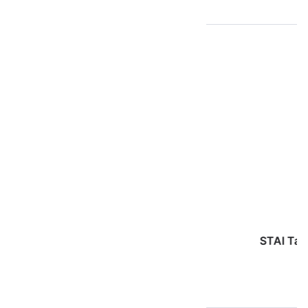
Kerjasama
STAI Tapaktuan Aceh Selatan
Pendaftaran